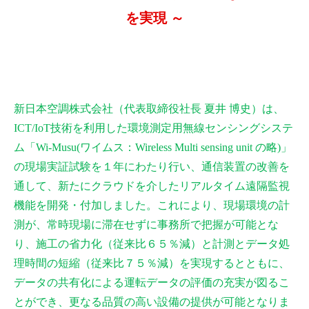
を実現 ～
新日本空調株式会社（代表取締役社長 夏井 博史）は、
ICT/IoT技術を利用した環境測定用無線センシングシステ
ム「Wi-Musu(ワイムス：Wireless Multi sensing unit の略)」
の現場実証試験を１年にわたり行い、通信装置の改善を
通して、新たにクラウドを介したリアルタイム遠隔監視
機能を開発・付加しました。これにより、現場環境の計
測が、常時現場に滞在せずに事務所で把握が可能とな
り、施工の省力化（従来比６５％減）と計測とデータ処
理時間の短縮（従来比７５％減）を実現するとともに、
データの共有化による運転データの評価の充実が図るこ
とができ、更なる品質の高い設備の提供が可能となりま