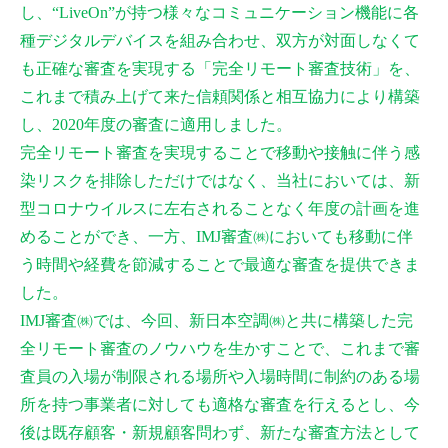
し、“LiveOn”が持つ様々なコミュニケーション機能に各
種デジタルデバイスを組み合わせ、双方が対面しなくて
も正確な審査を実現する「完全リモート審査技術」を、
これまで積み上げて来た信頼関係と相互協力により構築
し、2020年度の審査に適用しました。
完全リモート審査を実現することで移動や接触に伴う感
染リスクを排除しただけではなく、当社においては、新
型コロナウイルスに左右されることなく年度の計画を進
めることができ、一方、IMJ審査㈱においても移動に伴
う時間や経費を節減することで最適な審査を提供できま
した。
IMJ審査㈱では、今回、新日本空調㈱と共に構築した完
全リモート審査のノウハウを生かすことで、これまで審
査員の入場が制限される場所や入場時間に制約のある場
所を持つ事業者に対しても適格な審査を行えるとし、今
後は既存顧客・新規顧客問わず、新たな審査方法として