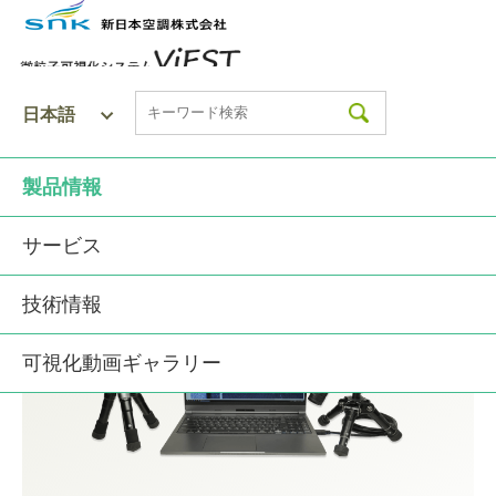
Ｄスコープ
表面異物高感度可視化ツール
製品情報
>
>
微粒子可視化システムViEST
製品情報
Ｄスコープ
サービス
技術情報
可視化動画ギャラリー