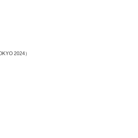
）
O 2024）