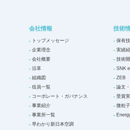
会社情報
技術
トップメッセージ
保有
企業理念
実績
会社概要
技術
沿革
SNK e
組織図
ZEB
役員一覧
論文
コーポレート・ガバナンス
受賞
事業紹介
微粒
事業所一覧
Ener
早わかり新日本空調