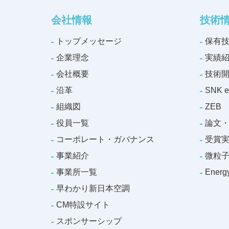
会社情報
技術
トップメッセージ
保有
企業理念
実績
会社概要
技術
沿革
SNK e
組織図
ZEB
役員一覧
論文
コーポレート・ガバナンス
受賞
事業紹介
微粒
事業所一覧
Ener
早わかり新日本空調
CM特設サイト
スポンサーシップ