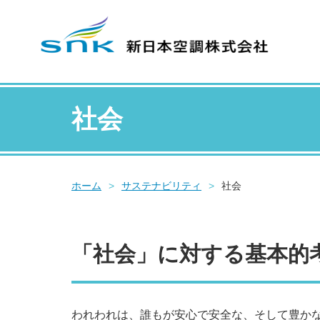
社会
ホーム
>
サステナビリティ
>
社会
「社会」に対する基本的
われわれは、誰もが安心で安全な、そして豊か