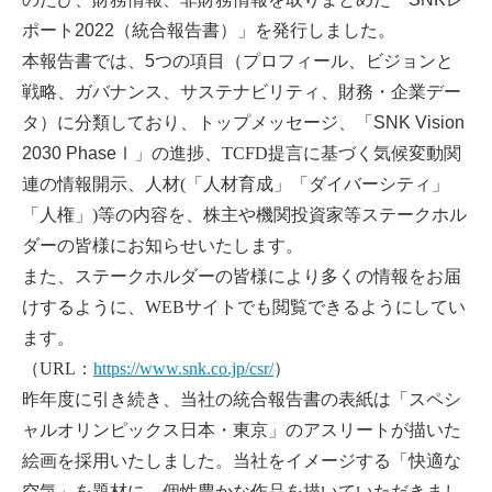
ポート2022（統合報告書）」を発行しました。
本報告書では、5つの項目（プロフィール、ビジョンと
戦略、ガバナンス、サステナビリティ、財務・企業デー
タ）に分類しており、トップメッセージ、「SNK Vision
2030 Phase
Ⅰ」の進捗、TCFD提言に基づく気候変動関
連の情報開示、人材(「人材育成」「ダイバーシティ」
「人権」)等の内容を、株主や機関投資家等ステークホル
ダーの皆様にお知らせいたします。
また、ステークホルダーの皆様により多くの情報をお届
けするように、WEBサイトでも閲覧できるようにしてい
ます。
（URL：
https://www.snk.co.jp/csr/
）
昨年度に引き続き、当社の統合報告書の表紙は「スペシ
ャルオリンピックス日本・東京」のアスリートが描いた
絵画を採用いたしました。当社をイメージする「快適な
空気」を題材に、個性豊かな作品を描いていただきまし