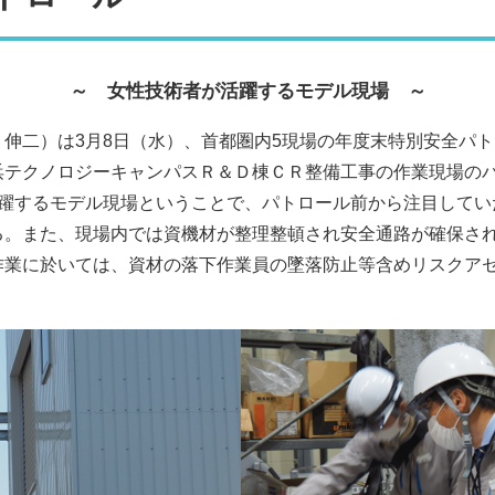
～ 女性技術者が活躍するモデル現場 ～
伸二）は3月8日（水）、首都圏内5現場の年度末特別安全パト
浜テクノロジーキャンパスＲ＆Ｄ棟ＣＲ整備工事の作業現場の
活躍するモデル現場ということで、パトロール前から注目してい
る。また、現場内では資機材が整理整頓され安全通路が確保さ
作業に於いては、資材の落下作業員の墜落防止等含めリスクア