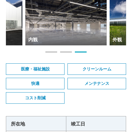
内観
外観
医療・福祉施設
クリーンルーム
快適
メンテナンス
コスト削減
所在地
竣工日