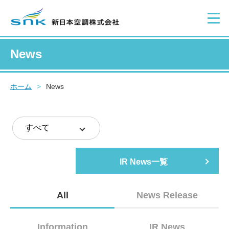
News
ホーム
>
News
IR News一覧
All
News Release
Information
IR News