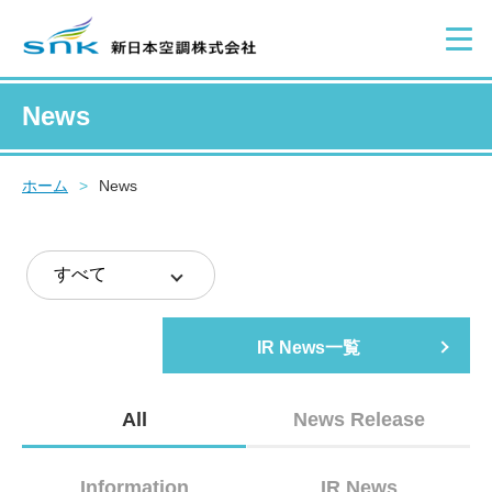
News
ホーム
>
News
IR News一覧
All
News Release
Information
IR News