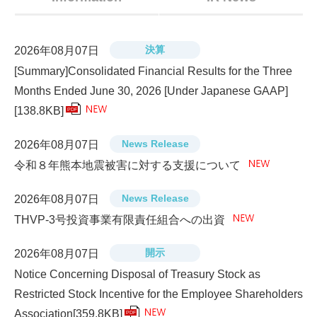
決算
2026年08月07日
[Summary]Consolidated Financial Results for the Three
Months Ended June 30, 2026 [Under Japanese GAAP]
[138.8KB]
PDF
News Release
2026年08月07日
令和８年熊本地震被害に対する支援について
News Release
2026年08月07日
THVP-3号投資事業有限責任組合への出資
開示
2026年08月07日
Notice Concerning Disposal of Treasury Stock as
Restricted Stock Incentive for the Employee Shareholders
Association
[359.8KB]
PDF