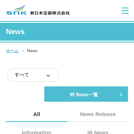
News
ホーム
>
News
IR News一覧
All
News Release
Information
IR News